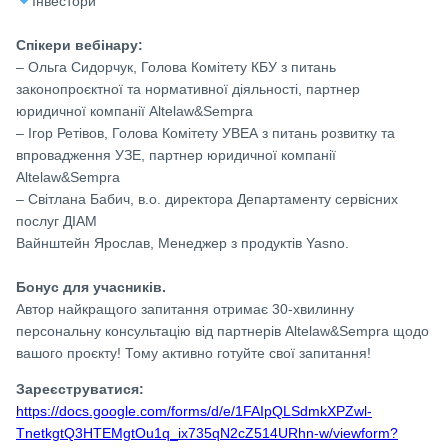
Інвестори
Спікери вебінару:
– Ольга Сидорчук, Голова Комітету КБУ з питань
законопроєктної та нормативної діяльності, партнер
юридичної компанії Altelaw&Sempra
– Ігор Ретівов, Голова Комітету УВЕА з питань розвитку та
впровадження УЗЕ, партнер юридичної компанії
Altelaw&Sempra
– Світлана Бабич, в.о. директора Департаменту сервісних
послуг ДІАМ
Вайнштейн Ярослав, Менеджер з продуктів Yasno.
Бонус для учасників.
Автор найкращого запитання отримає 30-хвилинну
персональну консультацію від партнерів Altelaw&Sempra щодо
вашого проєкту! Тому активно готуйте свої запитання!
Зареєструватися:
https://docs.google.com/forms/d/e/1FAIpQLSdmkXPZwl-
TnetkgtQ3HTEMgtOu1q_ix735qN2cZ514URhn-w/viewform?