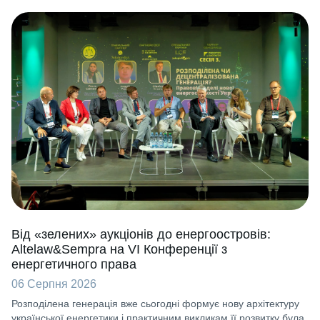
Від «зелених» аукціонів до енергоостровів:
Altelaw&Sempra на VI Конференції з
енергетичного права
06 Серпня 2026
Розподілена генерація вже сьогодні формує нову архітектуру
української енергетики і практичним викликам її розвитку була