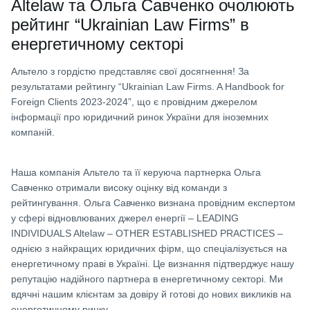
Altelaw та Ольга Савченко очолюють
рейтинг “Ukrainian Law Firms” в
енергетичному секторі
Альтело з гордістю представляє свої досягнення! За
результатами рейтингу “Ukrainian Law Firms. A Handbook for
Foreign Clients 2023-2024”, що є провідним джерелом
інформації про юридичний ринок України для іноземних
компаній.
Наша компанія Альтело та її керуюча партнерка Ольга
Савченко отримали високу оцінку від команди з
рейтингування. Ольга Савченко визнана провідним експертом
у сфері відновлюваних джерел енергії – LEADING
INDIVIDUALS Altelaw – OTHER ESTABLISHED PRACTICES –
однією з найкращих юридичних фірм, що спеціалізується на
енергетичному праві в Україні. Це визнання підтверджує нашу
репутацію надійного партнера в енергетичному секторі. Ми
вдячні нашим клієнтам за довіру й готові до нових викликів на
енергетичному ринку.