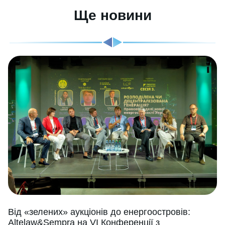
Ще новини
Від «зелених» аукціонів до енергоостровів:
Altelaw&Sempra на VI Конференції з