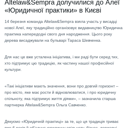
Altelaw&Sempra долучилися до Алеї
«Юридичної практики» в Києві
14 березня команда Altelaw&Sempra взяла участь у висадці
нової Алеї, яку традиційно організовує видавництво Юридична
практика напередодні свого дня народження. Цього року
дерева висаджували на бульварі Тараса Шевченка.
Для нас це вже усталена ініціатива, і ми раді бути серед тих,
хто підтримує цю традицію, як частину нашої професійної
культури.
«Такі ініціативи мають значення, вони про довгий горизонт –
про місто, яке має рости й відновлюватися, і про юридичну
спільноту, яка підтримує життя діями», – зазначила старша
партнерка Altelaw&Sempra Ольга Савченко.
Дякуємо «Юридичній практиці» за те, що ця традиція триває
вже 6 років й об’єднує юридичну спільноту, бізнес, державні