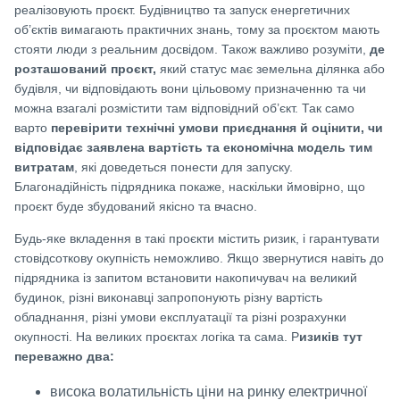
реалізовують проєкт. Будівництво та запуск енергетичних
об’єктів вимагають практичних знань, тому за проєктом мають
стояти люди з реальним досвідом. Також важливо розуміти,
де
розташований проєкт,
який статус має земельна ділянка або
будівля, чи відповідають вони цільовому призначенню та чи
можна взагалі розмістити там відповідний об’єкт. Так само
варто
перевірити технічні умови приєднання й оцінити, чи
відповідає заявлена вартість та економічна модель тим
витратам
, які доведеться понести для запуску.
Благонадійність підрядника покаже, наскільки ймовірно, що
проєкт буде збудований якісно та вчасно.
Будь-яке вкладення в такі проєкти містить ризик, і гарантувати
стовідсоткову окупність неможливо. Якщо звернутися навіть до
підрядника із запитом встановити накопичувач на великий
будинок, різні виконавці запропонують різну вартість
обладнання, різні умови експлуатації та різні розрахунки
окупності. На великих проєктах логіка та сама. Р
изиків тут
переважно два:
висока волатильність ціни на ринку електричної