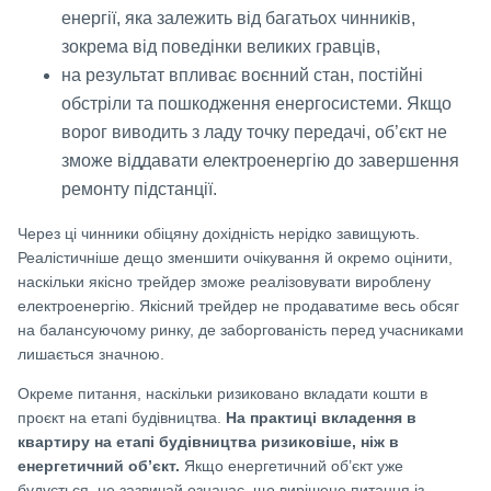
енергії, яка залежить від багатьох чинників,
зокрема від поведінки великих гравців,
на результат впливає воєнний стан, постійні
обстріли та пошкодження енергосистеми. Якщо
ворог виводить з ладу точку передачі, об’єкт не
зможе віддавати електроенергію до завершення
ремонту підстанції.
Через ці чинники обіцяну дохідність нерідко завищують.
Реалістичніше дещо зменшити очікування й окремо оцінити,
наскільки якісно трейдер зможе реалізовувати вироблену
електроенергію. Якісний трейдер не продаватиме весь обсяг
на балансуючому ринку, де заборгованість перед учасниками
лишається значною.
Окреме питання, наскільки ризиковано вкладати кошти в
проєкт на етапі будівництва.
На практиці вкладення в
квартиру на етапі будівництва ризиковіше, ніж в
енергетичний об’єкт.
Якщо енергетичний об’єкт уже
будується, це зазвичай означає, що вирішене питання із