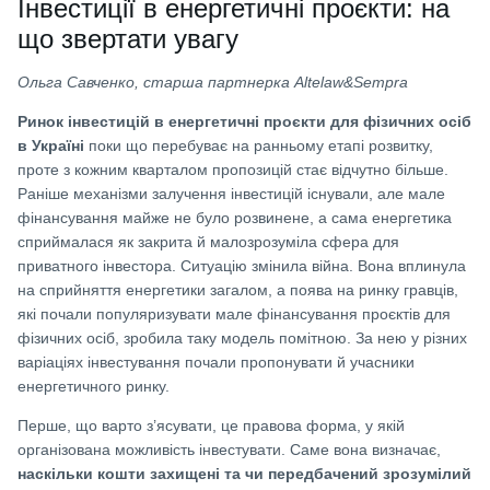
Інвестиції в енергетичні проєкти: на
що звертати увагу
Ольга Савченко, старша партнерка Altelaw&Sempra
Ринок інвестицій в енергетичні проєкти для фізичних осіб
в Україні
поки що перебуває на ранньому етапі розвитку,
проте з кожним кварталом пропозицій стає відчутно більше.
Раніше механізми залучення інвестицій існували, але мале
фінансування майже не було розвинене, а сама енергетика
сприймалася як закрита й малозрозуміла сфера для
приватного інвестора. Ситуацію змінила війна. Вона вплинула
на сприйняття енергетики загалом, а поява на ринку гравців,
які почали популяризувати мале фінансування проєктів для
фізичних осіб, зробила таку модель помітною. За нею у різних
варіаціях інвестування почали пропонувати й учасники
енергетичного ринку.
Перше, що варто з’ясувати, це правова форма, у якій
організована можливість інвестувати. Саме вона визначає,
наскільки кошти захищені та чи передбачений зрозумілий