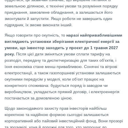
земельною ділянкою, є технічні умови та розуміння порядку
приєднання, замовлене обладнання, а залишається його
змонтувати й запустити. Якщо роботи не завершить один
підрядник, їх зможе виконати інший.
Якщо говорити про окупність, то
наразі найпривабливішими
виглядають установки зберігання електричної енергії за
умови, що інвестор заходить у проєкт до 1 травня 2027
року.
Після цієї дати зміняться умови сплати тарифу на
розподіл, передачу та диспетчеризацію для таких об’єктів, і
їхня економіка стане менш привабливою. Сонячні та вітрові
електростанції, а також газопоршневі установки залишаються
окупними передусім у моделі, коли об’єкт працює на
конкретного споживача: будується поряд із заводом чи
виробництвом, укладається прямий договір, і електроенергія
постачається за домовленою ціною.
Щодо законодавчого захисту прав інвесторів найбільш
коректною та надійною формою сьогодні залишаються
корпоративний або пайовий інвестиційний фонд. Вони прозорі
та зрозумілі, хоча й дорожчі для того, хто запрошує до