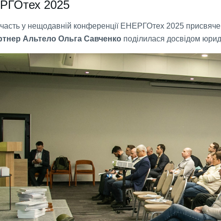
РГОтех 2025
участь у нещодавній конференції ЕНЕРГОтех 2025 присвячен
ртнер Альтело Ольга Савченко
поділилася досвідом юриди