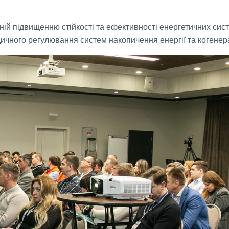
ій підвищенню стійкості та ефективності енергетичних сис
чного регулювання систем накопичення енергії та когенера