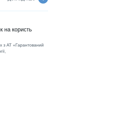
к на користь
ах з АТ «Гарантований
ії,