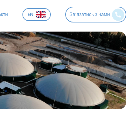
акти
EN
Зв’язатись з нами