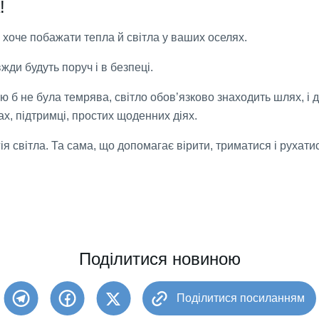
!
хоче побажати тепла й світла у ваших оселях.
ди будуть поруч і в безпеці.
ю б не була темрява, світло обов’язково знаходить шлях, і 
ах, підтримці, простих щоденних діях.
 світла. Та сама, що допомагає вірити, триматися і рухатис
Поділитися новиною
Поділитися посиланням