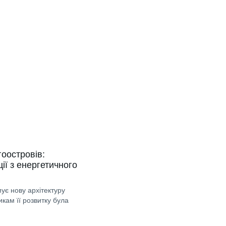
гоостровів:
ії з енергетичного
ує нову архітектуру
икам її розвитку була