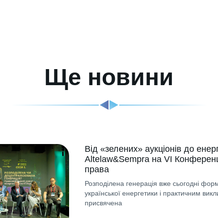
Ще новини
Від «зелених» аукціонів до енер
Altelaw&Sempra на VI Конференц
права
Розподілена генерація вже сьогодні форм
української енергетики і практичним викл
присвячена