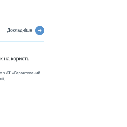
Докладніше
к на користь
ах з АТ «Гарантований
ії,