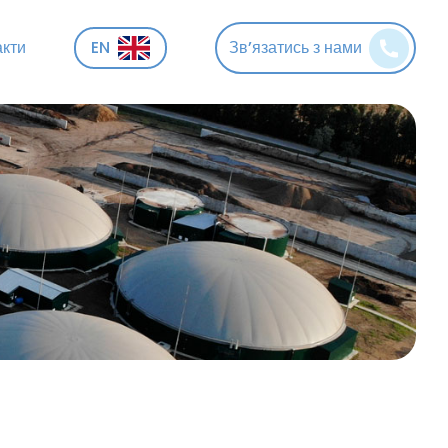
акти
EN
Зв’язатись з нами