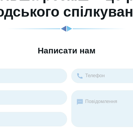
дського спілкува
Написати нам