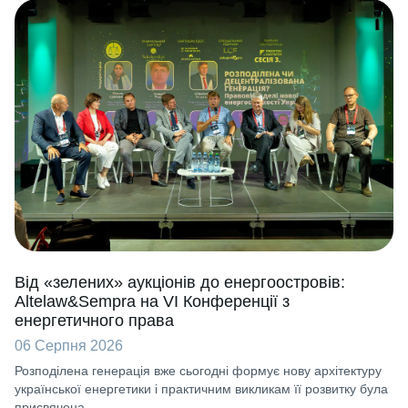
Від «зелених» аукціонів до енергоостровів:
Altelaw&Sempra на VI Конференції з
енергетичного права
06 Серпня 2026
Розподілена генерація вже сьогодні формує нову архітектуру
української енергетики і практичним викликам її розвитку була
присвячена