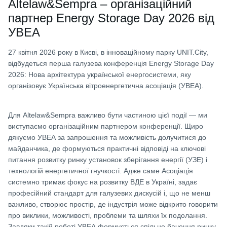
Altelaw&Sempra – організаційний
партнер Energy Storage Day 2026 від
УВЕА
27 квітня 2026 року в Києві, в інноваційному парку UNIT.City,
відбудеться перша галузева конференція Energy Storage Day
2026: Нова архітектура української енергосистеми, яку
організовує Українська вітроенергетична асоціація (УВЕА).
Для Altelaw&Sempra важливо бути частиною цієї події — ми
виступаємо організаційним партнером конференції. Щиро
дякуємо УВЕА за запрошення та можливість долучитися до
майданчика, де формуються практичні відповіді на ключові
питання розвитку ринку установок зберігання енергії (УЗЕ) і
технологій енергетичної гнучкості. Адже саме Асоціація
системно тримає фокус на розвитку ВДЕ в Україні, задає
професійний стандарт для галузевих дискусій і, що не менш
важливо, створює простір, де індустрія може відкрито говорити
про виклики, можливості, проблеми та шляхи їх подолання.
Завдяки такій роботі УВЕА формується спільне бачення ринку,